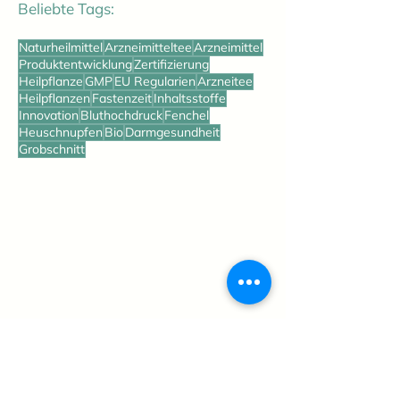
Beliebte Tags:
Naturheilmittel
Arzneimitteltee
Arzneimittel
Produktentwicklung
Zertifizierung
Heilpflanze
GMP
EU Regularien
Arzneitee
Heilpflanzen
Fastenzeit
Inhaltsstoffe
Innovation
Bluthochdruck
Fenchel
Heuschnupfen
Bio
Darmgesundheit
Grobschnitt
Lohnherstellung
Arzneimittel
Genusstees
Über uns
Rohstoffe
Zertifizierung
Karriere
Blog