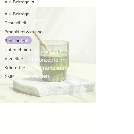
Alle Beiträge
Alle Beiträge
27. Mai
3 Min. Lesezeit
Gesundheit
Produktentwicklung
Regularien
Gesundheit
Unternehmen
Vom Einzelprodukt zur Kur: Warum
Arzneitee
Mehrmonatskonzepte im
Kräutertee
Naturheilmittelmarkt immer
relevanter werden
GMP