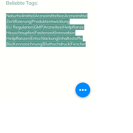
Beliebte Tags:
Naturheilmittel
Arzneimitteltee
Arzneimittel
Zertifizierung
Produktentwicklung
EU Regularien
GMP
Arzneitee
Heilpflanze
Heuschnupfen
Fastenzeit
Innovation
Heilpflanzen
Entschlackung
Inhaltsstoffe
Bio
Kennzeichnung
Bluthochdruck
Fenchel
Lohnherstellung
Arzneimittel
Genusstees
Über uns
Rohstoffe
Zertifizierung
Karriere
Blog